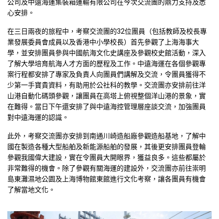
公司及中遠海運集裝箱運輸有限公司在今次交流團的鼎力支持及悉
心安排。
在三日兩夜的旅程中，考察交流團的32位團員（包括教師及校長專
業發展委員會成員以及香港中小學校長）首先參觀了上海海事大
學，並安排團員參與中國航海文化史講座及參觀校史館活動，深入
了解大學培育航海人才方面的歷程及工作。中遠海運在各個參觀專
案行程都安排了專家及負責人向團員們講解及交流，令團員獲得不
少第一手寶貴資料，有助用於公社科的教學。交流團亦安排前往洋
山港自動化碼頭參觀，讓團員在高塔上俯視整個洋山港的景象，實
在難得。當日下午還安排了與中遠海控管理層座談交流，加強團員
對中遠海運的認識。
此外，考察交流團亦安排到南通川崎造船廠參觀造船基地，了解中
國在製造各種大型船舶及新能源船舶的發展，其後更安排團員登輪
參觀我國偉大建設，實在令團員大開眼界，獲益良多。這些都屬於
非常難得的機會。除了參觀有關海運的建設外，交流團亦前往崇明
島東灘濕地公園及上海博物館東館進行文化考察，讓各團員有機會
了解當地文化。