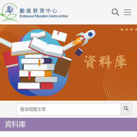
Search Button
Search
for:
資料庫