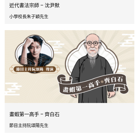
近代書法宗師 – 沈尹默
小學校長朱子穎先生
畫蝦第一高手 – 齊白石
節目主持阮頌陽先生