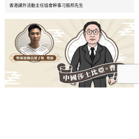
香港課外活動主任協會幹事刁振邦先生
中國莎士比亞 – 曹禺
香港壁球運動員梁子軒先生