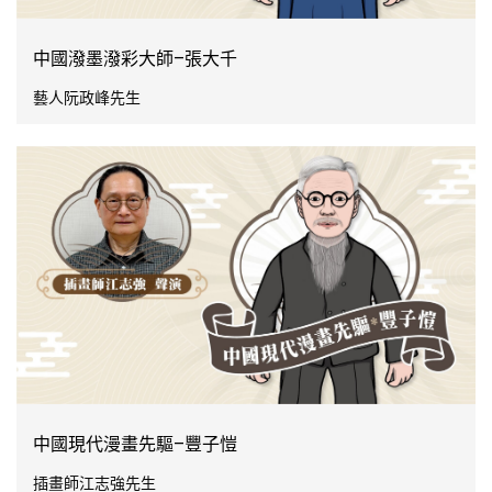
中國潑墨潑彩大師–張大千
藝人阮政峰先生
中國現代漫畫先驅–豐子愷
插畫師江志強先生