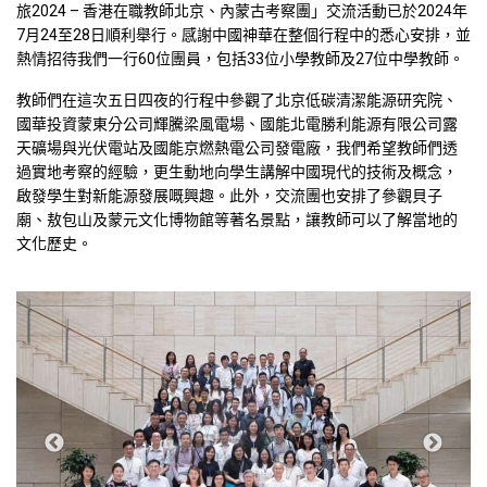
旅2024 – 香港在職教師北京、內蒙古考察團」交流活動已於2024年
7月24至28日順利舉行。感謝中國神華在整個行程中的悉心安排，並
熱情招待我們一行60位團員，包括33位小學教師及27位中學教師。
教師們在這次五日四夜的行程中參觀了北京低碳清潔能源研究院、
國華投資蒙東分公司輝騰梁風電場、國能北電勝利能源有限公司露
天礦場與光伏電站及國能京燃熱電公司發電廠，我們希望教師們透
過實地考察的經驗，更生動地向學生講解中國現代的技術及概念，
啟發學生對新能源發展嘅興趣。此外，交流團也安排了參觀貝子
廟、敖包山及蒙元文化博物館等著名景點，讓教師可以了解當地的
文化歷史。