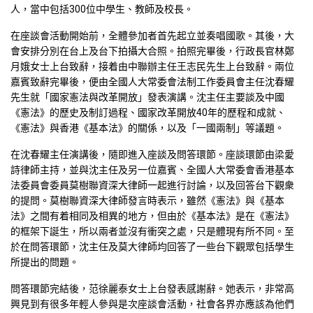
人，當中包括300位中學生、教師及校長。
在座談會活動開始前，全體參加者首先起立並奏唱國歌。其後，大
會安排分別在台上及台下拍攝大合照。拍照完畢後，行政長官林鄭
月娥女士上台致辭，接着由中聯辦主任王志民先生上台致辭。兩位
嘉賓致辭完畢後，便由全國人大常委會法制工作委員會主任沈春耀
先生就「國家憲法與改革開放」發表演講。沈主任主要談及中國
《憲法》的歷史及制訂過程、國家改革開放40年的歷程和成就、
《憲法》與香港《基本法》的關係，以及「一國兩制」等議題。
在沈春耀主任演講後，隨即進入座談及問答環節。座談環節由梁愛
詩律師主持，並與沈主任及另一位嘉賓、全國人大常委會香港基本
法委員會委員莫樹聯資深大律師一起進行討論，以及回答台下觀衆
的提問。莫樹聯資深大律師發言時表示，雖然《憲法》與《基本
法》之間有着相同及相異的地方，但由於《基本法》是在《憲法》
的框架下誕生，所以兩者並沒有衝突之處，只是體現有所不同。至
於在問答環節，沈主任及莫大律師均回答了一些台下觀眾包括學生
所提出的問題。
問答環節完結後，范徐麗泰女士上台發表感謝辭。她表示，非常高
興見到有很多年輕人參與是次座談會活動，社會各界亦應該為他們