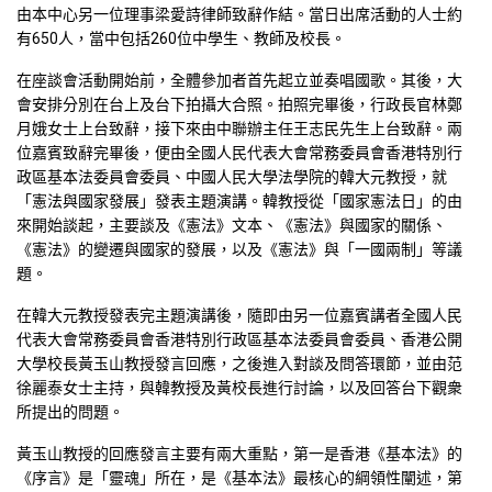
由本中心另一位理事梁愛詩律師致辭作結。當日出席活動的人士約
有650人，當中包括260位中學生、教師及校長。
在座談會活動開始前，全體參加者首先起立並奏唱國歌。其後，大
會安排分別在台上及台下拍攝大合照。拍照完畢後，行政長官林鄭
月娥女士上台致辭，接下來由中聯辦主任王志民先生上台致辭。兩
位嘉賓致辭完畢後，便由全國人民代表大會常務委員會香港特別行
政區基本法委員會委員、中國人民大學法學院的韓大元教授，就
「憲法與國家發展」發表主題演講。韓教授從「國家憲法日」的由
來開始談起，主要談及《憲法》文本、《憲法》與國家的關係、
《憲法》的變遷與國家的發展，以及《憲法》與「一國兩制」等議
題。
在韓大元教授發表完主題演講後，隨即由另一位嘉賓講者全國人民
代表大會常務委員會香港特別行政區基本法委員會委員、香港公開
大學校長黃玉山教授發言回應，之後進入對談及問答環節，並由范
徐麗泰女士主持，與韓教授及黃校長進行討論，以及回答台下觀衆
所提出的問題。
黃玉山教授的回應發言主要有兩大重點，第一是香港《基本法》的
《序言》是「靈魂」所在，是《基本法》最核心的綱領性闡述，第