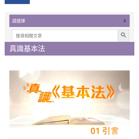
Search Button
Search
for:
真識基本法