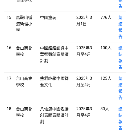
告
15
馬鞍山循
中國童玩
2025年3
776人
總
道衛理小
月1日
結
學
報
告
16
台山商會
中國娃娃認識中
2025年3
100人
總
學校
華智慧創意閱讀
月至4月
結
計劃
報
告
17
台山商會
熊貓趣學中國獅
2025年3
125人
總
學校
藝文化
月至4月
結
報
告
18
台山商會
八仙遊中國名勝
2025年3
30人
總
學校
創意閱意閱讀計
月至4月
結
劃
報
告