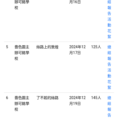
辦可銘學
月16日
結
校
報
告
活
動
花
絮
5
嗇色園主
絲路上的敦煌
2024年12
125人
總
辦可銘學
月17日
結
校
報
告
活
動
花
絮
6
嗇色園主
了不起的絲路
2024年12
145人
總
辦可銘學
月19日
結
校
報
告