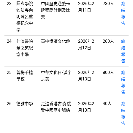
23
圓玄學院
中國歷史遊戲卡
2026年2
730人
總
妙法寺內
牌獎勵計劃及比
月11日
結
明陳呂重
賽
報
德紀念中
告
學
24
仁濟醫院
董中悅讀文化趣
2026年2
260人
總
董之英紀
月12日
結
念中學
報
告
25
曾梅千禧
中華文化日-漢字
2026年2
800人
總
學校
之美
月13日
結
報
告
26
德雅中學
走進香港古蹟 感
2026年2
40人
總
受中國歷史脈絡
月13日
結
報
告