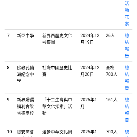
活
動
花
絮
7
新亞中學
新界西歷史文化
2024年12
26人
總
考察團
月19日
結
報
告
8
佛教孔仙
社際中國歷史比
2024年12
全校
總
洲紀念中
賽
月20日
700人
結
學
報
告
9
新界婦孺
「十二生肖與中
2025年1
161人
總
福利會梁
華文化探索」活
月
結
省德學校
動
報
告
10
寶安商會
漫步中華文化周
2025年1
700人
總