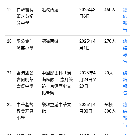
19
仁濟醫院
追蹤西遊
2025年3
450人
總
董之英紀
月6日
結
念中學
報
告
20
聖公會何
認識西遊
2025年4
270人
總
澤芸小學
月1日
結
報
告
21
香港聖公
中國歷史科「漢
2025年4
20人
總
會何明華
滿匯融 。 歲月築
月24日至
結
會督中學
跡」京遼歷史文
29日
報
化考察
告
22
中華基督
樂趣童遊中華文
2025年4
全校
總
教會基真
化
月30日
600人
結
小學
報
告