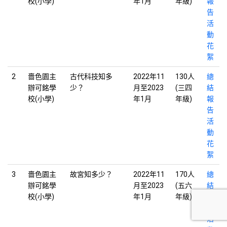
校(小學)
年1月
年級)
報
告
活
動
花
絮
2
嗇色園主
古代科技知多
2022年11
130人
總
辦可銘學
少？
月至2023
(三四
結
校(小學)
年1月
年級)
報
告
活
動
花
絮
3
嗇色園主
故宮知多少？
2022年11
170人
總
辦可銘學
月至2023
(五六
結
校(小學)
年1月
年級)
報
告
活