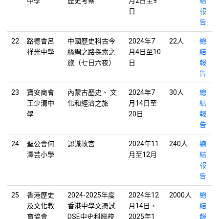
中學
歷史考察
月2日至9
結
日
報
告
22
路德會呂
中國歷史科古今
2024年7
22人
總
祥光中學
絲綢之路探索之
月4日至10
結
旅（七日六夜）
日
報
告
23
寶安商會
內蒙古歷史、 文
2024年7
30人
總
王少清中
化和經濟之旅
月14日至
結
學
20日
報
告
24
聖公會何
認識故宮
2024年11
240人
總
澤芸小學
月至12月
結
報
告
25
香港歷史
2024-2025年度
2024年12
2000人
總
及文化教
香港中學文憑試
月14日、
結
育協會
DSE中史科聯校
2025年1
報