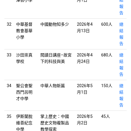
報
告
32
中華基督
中國動物知多少
2026年4
600人
總
教會基華
月13日
結
小學
報
告
33
沙田崇真
閱讀日講座–故宮
2026年4
680人
總
學校
下的科技與美
月24日
結
報
告
34
聖公會聖
中華人物新篇
2026年5
150人
總
西門呂明
月1日
結
才中學
報
告
35
伊斯蘭脫
掌上歷史：中國
2026年5
45人
維善紀念
歷史文物複製品
月2日
中學
教學探索