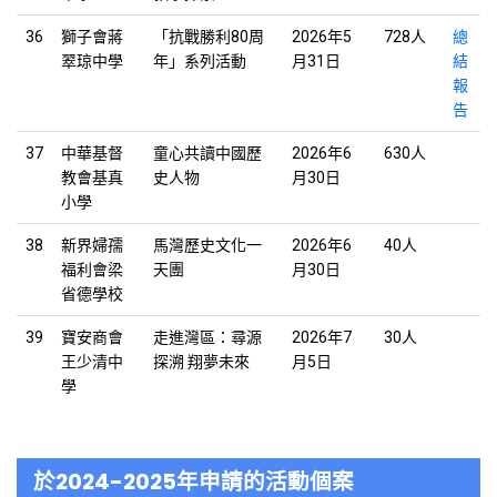
36
獅子會蔣
「抗戰勝利80周
2026年5
728人
總
翠琼中學
年」系列活動
月31日
結
報
告
37
中華基督
童心共讀中國歷
2026年6
630人
教會基真
史人物
月30日
小學
38
新界婦孺
馬灣歷史文化一
2026年6
40人
福利會梁
天團
月30日
省德學校
39
寶安商會
走進灣區：尋源
2026年7
30人
王少清中
探溯 翔夢未來
月5日
學
於2024-2025年申請的活動個案