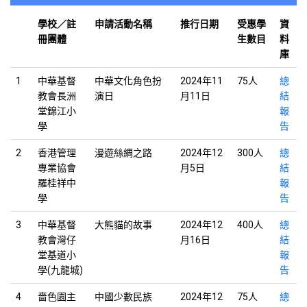
學校／註
申請活動名稱
推行日期
受惠學
資
冊團體
生數目
料
庫
1
中華基督
中華文化角色扮
2024年11
75人
總
教會長洲
演日
月11日
結
堂錦江小
報
學
告
2
香港管理
漫遊絲綢之路
2024年12
300人
總
專業協會
月5日
結
羅桂祥中
報
學
告
3
中華基督
大熊貓的故事
2024年12
400人
總
教會灣仔
月16日
結
堂基道小
報
學(九龍城)
告
4
嗇色園主
中國少數民族
2024年12
75人
總