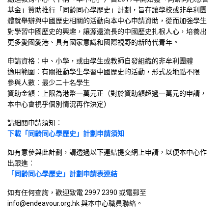
基金」贊助推行「同齡同心學歷史」計劃，旨在讓學校或非牟利團
體就舉辦與中國歷史相關的活動向本中心申請資助，從而加強學生
對學習中國歷史的興趣，讓源遠流長的中國歷史扎根人心，培養出
更多愛國愛港、具有國家意識和國際視野的新時代青年。
申請資格︰中、小學，或由學生或教師自發組織的非牟利團體
適用範圍︰有關推動學生學習中國歷史的活動，形式及地點不限
參與人數︰最少二十名學生
資助金額︰上限為港幣一萬元正（對於資助額超過一萬元的申請，
本中心會視乎個別情況再作決定）
請細閱申請須知︰
下載「同齡同心學歷史」計劃申請須知
如有意參與此計劃，請透過以下連結提交網上申請，以便本中心作
出跟進︰
「同齡同心學歷史」計劃申請表連結
如有任何查詢，歡迎致電 2997 2390 或電郵至
info@endeavour.org.hk 與本中心職員聯絡。