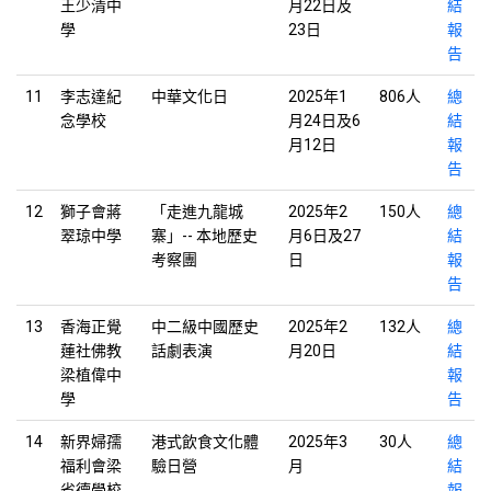
王少清中
月22日及
結
學
23日
報
告
11
李志達紀
中華文化日
2025年1
806人
總
念學校
月24日及6
結
月12日
報
告
12
獅子會蔣
「走進九龍城
2025年2
150人
總
翠琼中學
寨」-- 本地歷史
月6日及27
結
考察團
日
報
告
13
香海正覺
中二級中國歷史
2025年2
132人
總
蓮社佛教
話劇表演
月20日
結
梁植偉中
報
學
告
14
新界婦孺
港式飲食文化體
2025年3
30人
總
福利會梁
驗日營
月
結
省德學校
報