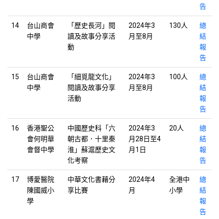
告
14
台山商會
「歷史長河」閱
2024年3
130人
總
中學
讀及故事分享活
月至8月
結
動
報
告
15
台山商會
「細覓龍文化」
2024年3
100人
總
中學
閱讀及故事分享
月至8月
結
活動
報
告
16
香港聖公
中國歷史科「六
2024年3
20人
總
會何明華
朝古都．十里秦
月28日至4
結
會督中學
淮」蘇滬歷史文
月1日
報
化考察
告
17
博愛醫院
中華文化書藉分
2024年4
全港中
總
陳國威小
享比賽
月
小學
結
學
報
告