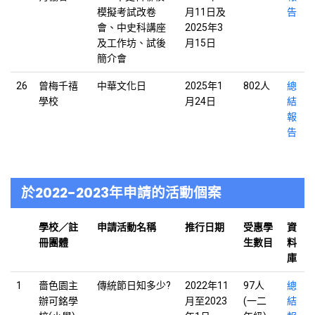
模擬考試改卷
月11日及
告
會、中史科講座
2025年3
及工作坊、試後
月15日
簡介會
26
曾梅千禧
中華文化日
2025年1
802人
總
學校
月24日
結
報
告
於2022-2023年申請的活動個案
學校／註
申請活動名稱
推行日期
受惠學
資
冊團體
生數目
料
庫
1
嗇色園主
傳統節日知多少?
2022年11
97人
總
辦可銘學
月至2023
(一二
結