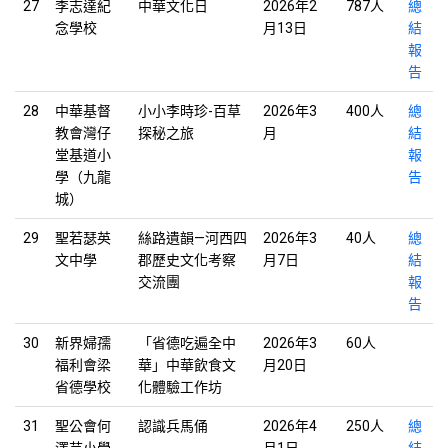
27
李志達紀
中華文化日
2026年2
787人
總
念學校
月13日
結
報
告
28
中華基督
小小李時珍-百草
2026年3
400人
總
教會灣仔
探秘之旅
月
結
堂基道小
報
學（九龍
告
城）
29
聖若瑟英
絲路遺韻—河西四
2026年3
40人
總
文中學
郡歷史文化考察
月7日
結
交流團
報
告
30
新界婦孺
「省德吃遍全中
2026年3
60人
福利會梁
華」中華飲食文
月20日
省德學校
化體驗工作坊
31
聖公會何
認識兵馬俑
2026年4
250人
總
澤芸小學
月1日
結