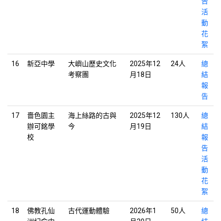
告
活
動
花
絮
16
新亞中學
大嶼山歷史文化
2025年12
24人
總
考察團
月18日
結
報
告
17
嗇色園主
海上絲路的古與
2025年12
130人
總
辦可銘學
今
月19日
結
校
報
告
活
動
花
絮
18
佛教孔仙
古代運動體驗
2026年1
50人
總