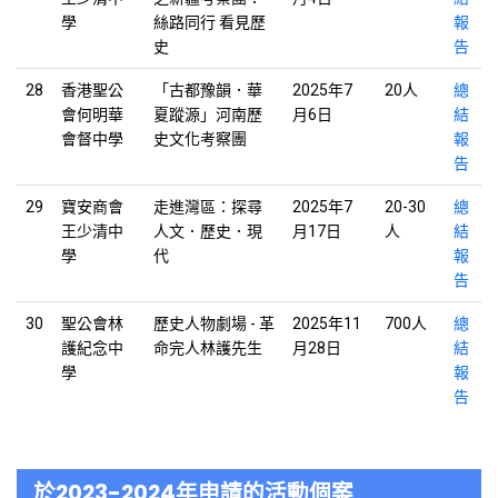
學
絲路同行 看見歷
報
史
告
28
香港聖公
「古都豫韻．華
2025年7
20人
總
會何明華
夏蹤源」河南歷
月6日
結
會督中學
史文化考察團
報
告
29
寶安商會
走進灣區：探尋
2025年7
20-30
總
王少清中
人文．歷史．現
月17日
人
結
學
代
報
告
30
聖公會林
歷史人物劇場 - 革
2025年11
700人
總
護紀念中
命完人林護先生
月28日
結
學
報
告
於2023-2024年申請的活動個案