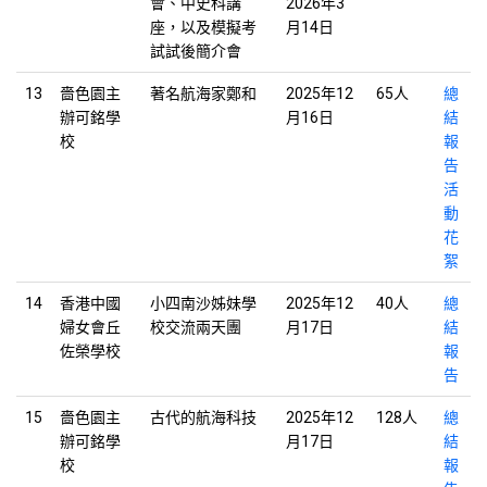
會、中史科講
2026年3
座，以及模擬考
月14日
試試後簡介會
13
嗇色園主
著名航海家鄭和
2025年12
65人
總
辦可銘學
月16日
結
校
報
告
活
動
花
絮
14
香港中國
小四南沙姊妹學
2025年12
40人
總
婦女會丘
校交流兩天團
月17日
結
佐榮學校
報
告
15
嗇色園主
古代的航海科技
2025年12
128人
總
辦可銘學
月17日
結
校
報