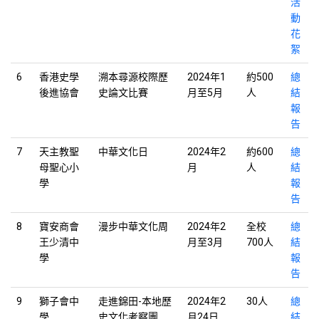
活
動
花
絮
6
香港史學
溯本尋源校際歷
2024年1
約500
總
後進協會
史論文比賽
月至5月
人
結
報
告
7
天主教聖
中華文化日
2024年2
約600
總
母聖心小
月
人
結
學
報
告
8
寶安商會
漫步中華文化周
2024年2
全校
總
王少清中
月至3月
700人
結
學
報
告
9
獅子會中
走進錦田-本地歷
2024年2
30人
總
學
史文化考察團
月24日
結