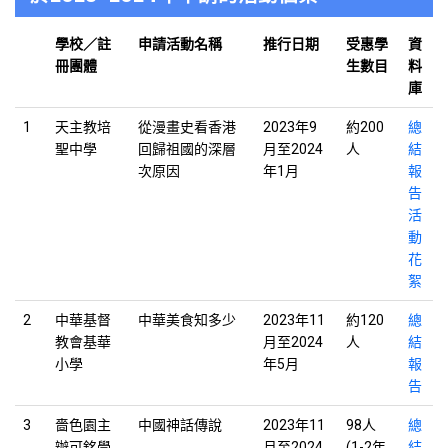
學校／註
申請活動名稱
推行日期
受惠學
資
冊團體
生數目
料
庫
1
天主教培
從漫畫史看香港
2023年9
約200
總
聖中學
回歸祖國的深層
月至2024
人
結
次原因
年1月
報
告
活
動
花
絮
2
中華基督
中華美食知多少
2023年11
約120
總
教會基華
月至2024
人
結
小學
年5月
報
告
3
嗇色園主
中國神話傳說
2023年11
98人
總
辦可銘學
月至2024
(1-2年
結