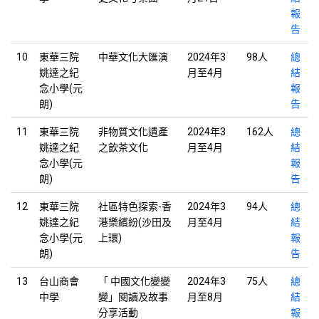
報
告
10
東華三院
中華文化大匯演
2024年3
98人
總
姚達之紀
月至4月
結
念小學(元
報
朗)
告
11
東華三院
非物質文化遺產
2024年3
162人
總
姚達之紀
之飲茶文化
月至4月
結
念小學(元
報
朗)
告
12
東華三院
社區特色探索-香
2024年3
94人
總
姚達之紀
港樂繽紛(沙田及
月至4月
結
念小學(元
上環)
報
朗)
告
13
台山商會
「 中國文化變變
2024年3
75人
總
中學
變」閱讀及故事
月至8月
結
分享活動
報