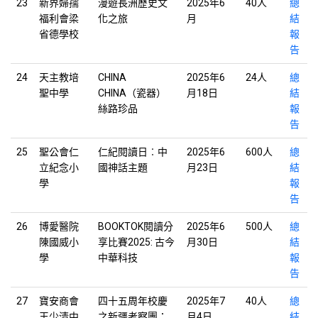
23
新界婦孺
漫遊長洲歷史文
2025年6
40人
總
福利會梁
化之旅
月
結
省德學校
報
告
24
天主教培
CHINA
2025年6
24人
總
聖中學
CHINA（瓷器）
月18日
結
絲路珍品
報
告
25
聖公會仁
仁紀閱讀日︰中
2025年6
600人
總
立紀念小
國神話主題
月23日
結
學
報
告
26
博愛醫院
BOOKTOK閱讀分
2025年6
500人
總
陳國威小
享比賽2025: 古今
月30日
結
學
中華科技
報
告
27
寶安商會
四十五周年校慶
2025年7
40人
總
王少清中
之新疆考察團：
月4日
結