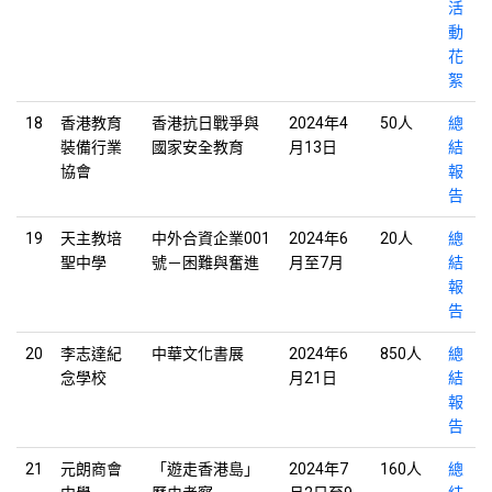
活
動
花
絮
18
香港教育
香港抗日戰爭與
2024年4
50人
總
裝備行業
國家安全教育
月13日
結
協會
報
告
19
天主教培
中外合資企業001
2024年6
20人
總
聖中學
號－困難與奮進
月至7月
結
報
告
20
李志達紀
中華文化書展
2024年6
850人
總
念學校
月21日
結
報
告
21
元朗商會
「遊走香港島」
2024年7
160人
總