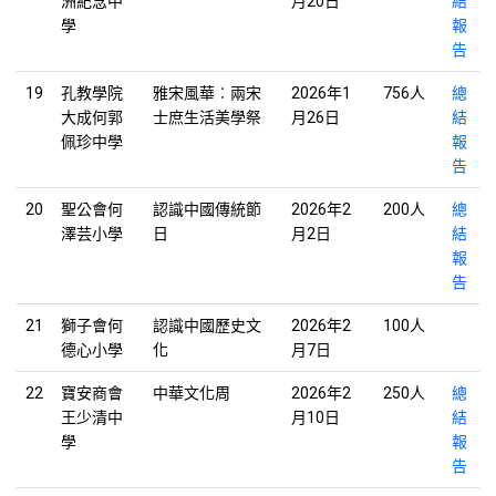
洲紀念中
月20日
結
學
報
告
19
孔教學院
雅宋風華︰兩宋
2026年1
756人
總
大成何郭
士庶生活美學祭
月26日
結
佩珍中學
報
告
20
聖公會何
認識中國傳統節
2026年2
200人
總
澤芸小學
日
月2日
結
報
告
21
獅子會何
認識中國歷史文
2026年2
100人
德心小學
化
月7日
22
寶安商會
中華文化周
2026年2
250人
總
王少清中
月10日
結
學
報
告