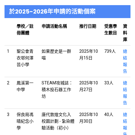
於2025-2026年申請的活動個案
學校／註
申請活動名稱
推行日期
受惠學
資
冊團體
生數目
料
庫
1
聖公會青
如果歷史是一群
2025年10
739人
總
衣邨何澤
喵
月15日
結
芸小學
報
告
2
鳳溪第一
STEAM攻城誌：
2025年10
33人
總
中學
積木投石器工作
月27日
結
坊
報
告
3
保良局馮
唐代敦煌文化入
2025年10
40人
總
晴紀念小
校園計劃 - 紮染體
月30日
結
學
驗活動（初小）
報
告