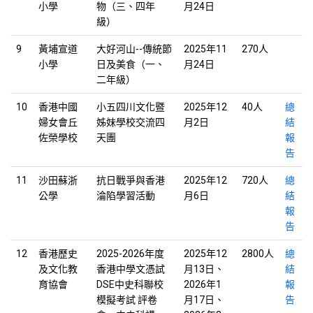
小學
物（三、四年
月24日
級）
9
黃埔宣道
大好河山--傳統節
2025年11
270人
小學
日及美食（一、
月24日
二年級）
10
香港中國
小五四川文化暨
2025年12
40人
總
婦女會丘
姊妹學校交流四
月2日
結
佐榮學校
天團
報
告
11
沙田蘇浙
抗日戰爭與香港
2025年12
720人
總
公學
淪陷學習活動
月6日
結
報
告
12
香港歷史
2025-2026年度
2025年12
2800人
總
及文化教
香港中學文憑試
月13日、
結
育協會
DSE中史科聯校
2026年1
報
模擬考試 評卷
月17日、
告