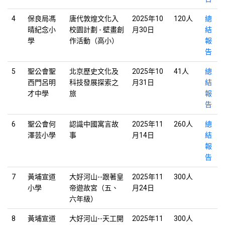
4
保良局馮
唐代敦煌文化入
2025年10
120人
總
晴紀念小
校園計劃 - 壁畫創
月30日
結
學
作活動（高小）
報
告
5
聖公會聖
北京歷史文化及
2025年10
41人
總
西門呂明
科技發展探索之
月31日
結
才中學
旅
報
告
6
聖公會何
認識中國寓言故
2025年11
260人
總
澤芸小學
事
月14日
結
報
告
7
黃埔宣道
大好河山--跟著皇
2025年11
300人
小學
帝遊故宮（五、
月24日
六年級）
8
黃埔宣道
大好河山--天工開
2025年11
300人